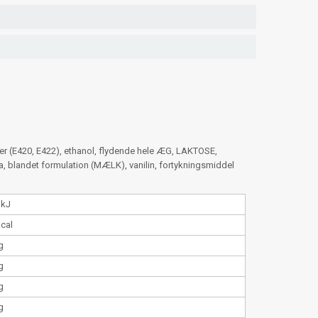
r (E420, E422), ethanol, flydende hele ÆG, LAKTOSE,
a, blandet formulation (MÆLK), vanilin, fortykningsmiddel
 kJ
kcal
g
g
g
g