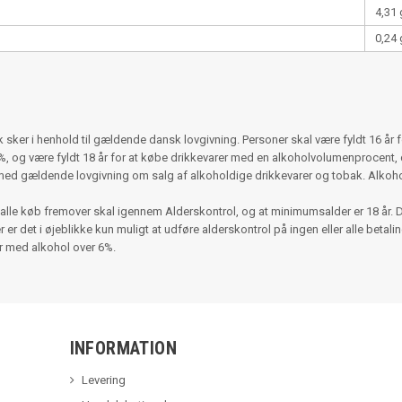
4,31 
0,24 
ker i henhold til gældende dansk lovgivning. Personer skal være fyldt 16 år 
 og være fyldt 18 år for at købe drikkevarer med en alkoholvolumenprocent, d
med gældende lovgivning om salg af alkoholdige drikkevarer og tobak. Alko
alle køb fremover skal igennem Alderskontrol, og at minimumsalder er 18 år. 
r det i øjeblikke kun muligt at udføre alderskontrol på ingen eller alle betalinger
er med alkohol over 6%.
INFORMATION
Levering