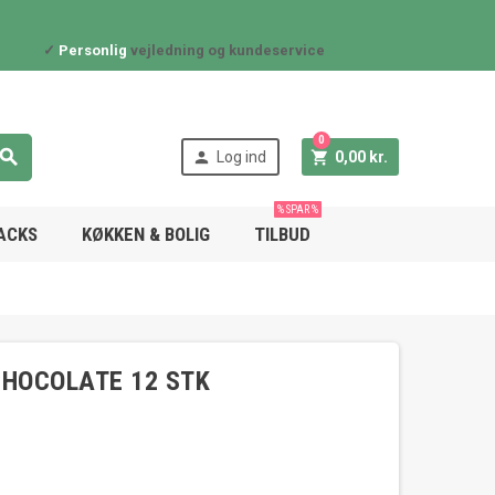
✓
Personlig
vejledning og kundeservice
0



Log ind
0,00 kr.
% SPAR %
NACKS
KØKKEN & BOLIG
TILBUD
CHOCOLATE 12 STK