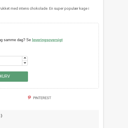
ukket med intens chokolade. En super populær kage i
ring samme dag? Se
leveringsoversigt
 KURV
PINTEREST
:)