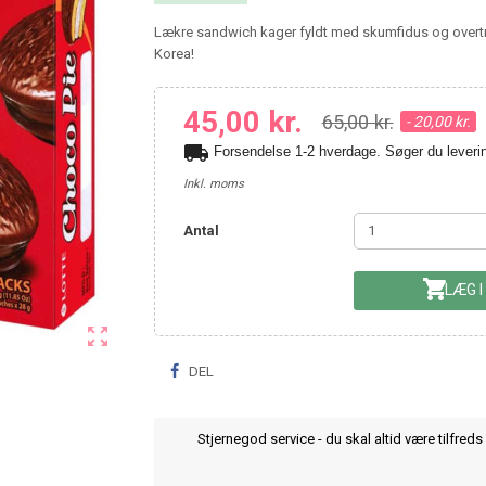
Lækre sandwich kager fyldt med skumfidus og overtr
Korea!
45,00 kr.
65,00 kr.
- 20,00 kr.
local_shipping
Forsendelse 1-2 hverdage. Søger du leve
Inkl. moms
Antal

LÆG I

DEL
Stjernegod service - du skal altid være tilfreds 