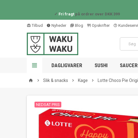
✓
Fri fragt
på ordrer over DKK 399
Tilbud
Nyheder
Blog
Opskrifter
Kundeserv
card_giftcard
new_releases
library_books
restaurant_outline
help_outline

DAGLIGVARER
SUSHI
SAUCER 

Slik & snacks

Kage

Lotte Choco Pie Orig
home
NEDSAT PRIS