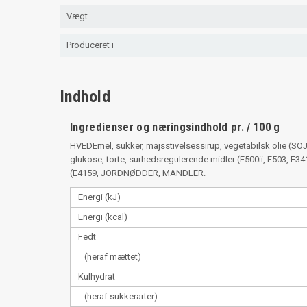
Vægt
Produceret i
Indhold
Ingredienser og næringsindhold pr. / 100 g
HVEDEmel, sukker, majsstivelsessirup, vegetabilsk olie (S
glukose, torte, surhedsregulerende midler (E500ii, E503, E3
(E4159, JORDNØDDER, MANDLER.
Energi (kJ)
Energi (kcal)
Fedt
(heraf mættet)
Kulhydrat
(heraf sukkerarter)