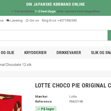
DIN JAPANSKE KØBMAND ONLINE
✓ Forsendelse
1-2 hverdage
eller samme hverdagsaften
ice
Levering
Om os
Ring til os:
+4571992590
local_shipping
info_outline
OG OLIE
KRYDDERIER
DRIKKEVARER
SLIK OG S
inal Chocolate 12 stk
LOTTE CHOCO PIE ORIGINAL 
Mærker
Lotte
Reference
RM20198
På lager
