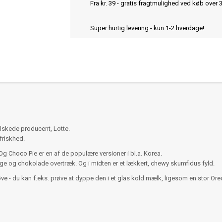
Fra kr. 39 - gratis fragtmulighed ved køb over 
Super hurtig levering - kun 1-2 hverdage!
lskede producent, Lotte.
friskhed.
g Choco Pie er en af de populære versioner i bl.a. Korea.
age og chokolade overtræk. Og i midten er et lækkert, chewy skumfidus fyld.
e - du kan f.eks. prøve at dyppe den i et glas kold mælk, ligesom en stor Oreo