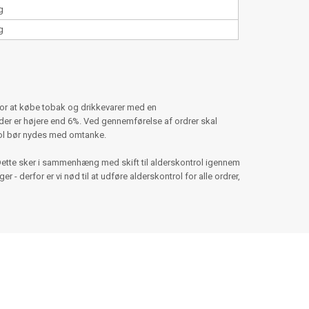
g
g
for at købe tobak og drikkevarer med en
er er højere end 6%. Ved gennemførelse af ordrer skal
hol bør nydes med omtanke.
Dette sker i sammenhæng med skift til alderskontrol igennem
 - derfor er vi nød til at udføre alderskontrol for alle ordrer,