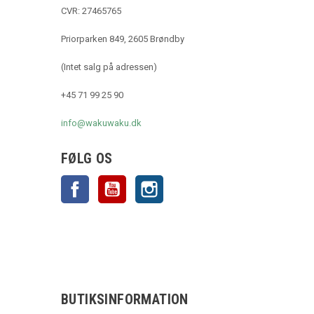
CVR: 27465765
Priorparken 849, 2605 Brøndby
(Intet salg på adressen)
+45 71 99 25 90
info@wakuwaku.dk
FØLG OS
Facebook
YouTube
Instagram
BUTIKSINFORMATION