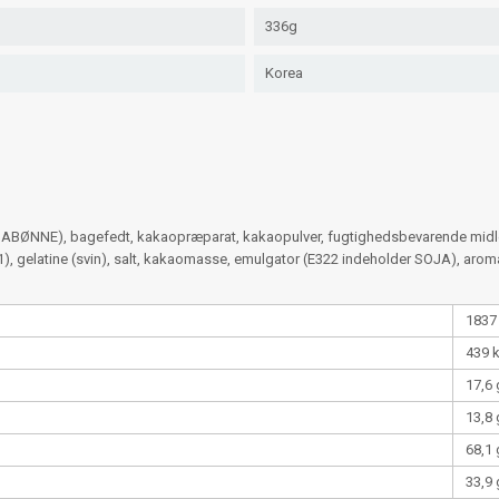
336g
Korea
OJABØNNE), bagefedt, kakaopræparat, kakaopulver, fugtighedsbevarende midle
41), gelatine (svin), salt, kakaomasse, emulgator (E322 indeholder SOJA), arom
1837
439 
17,6 
13,8 
68,1 
33,9 