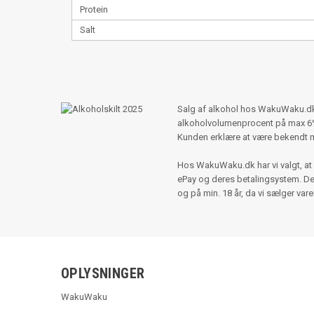
Protein
Salt
Salg af alkohol hos WakuWaku.dk s
alkoholvolumenprocent på max 6%,
Kunden erklære at være bekendt 
Hos WakuWaku.dk har vi valgt, at 
ePay og deres betalingsystem. Der e
og på min. 18 år, da vi sælger var
OPLYSNINGER
WakuWaku