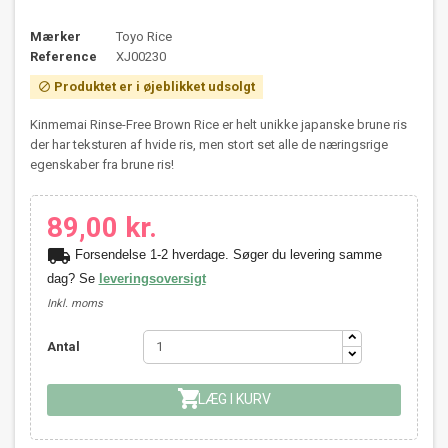
Mærker
Toyo Rice
Reference
XJ00230
Produktet er i øjeblikket udsolgt

Kinmemai Rinse-Free Brown Rice er helt unikke japanske brune ris
der har teksturen af hvide ris, men stort set alle de næringsrige
egenskaber fra brune ris!
89,00 kr.
local_shipping
Forsendelse 1-2 hverdage. Søger du levering samme
dag? Se
leveringsoversigt
Inkl. moms
Antal

LÆG I KURV