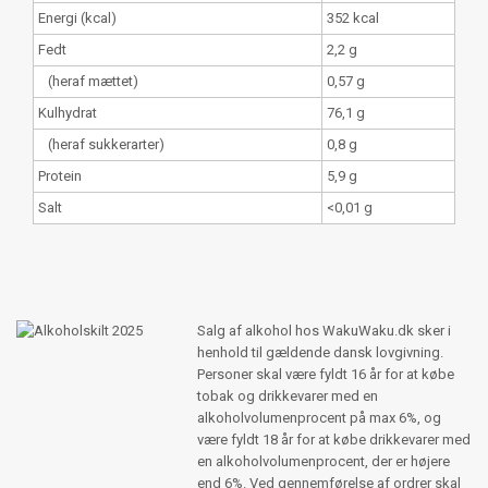
Energi (kcal)
352 kcal
Fedt
2,2 g
(heraf mættet)
0,57 g
Kulhydrat
76,1 g
(heraf sukkerarter)
0,8 g
Protein
5,9 g
Salt
<0,01 g
Salg af alkohol hos WakuWaku.dk sker i
henhold til gældende dansk lovgivning.
Personer skal være fyldt 16 år for at købe
tobak og drikkevarer med en
alkoholvolumenprocent på max 6%, og
være fyldt 18 år for at købe drikkevarer med
en alkoholvolumenprocent, der er højere
end 6%. Ved gennemførelse af ordrer skal