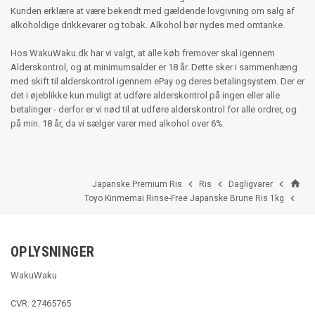
Kunden erklære at være bekendt med gældende lovgivning om salg af
alkoholdige drikkevarer og tobak. Alkohol bør nydes med omtanke.
Hos WakuWaku.dk har vi valgt, at alle køb fremover skal igennem
Alderskontrol, og at minimumsalder er 18 år. Dette sker i sammenhæng
med skift til alderskontrol igennem ePay og deres betalingsystem. Der er
det i øjeblikke kun muligt at udføre alderskontrol på ingen eller alle
betalinger - derfor er vi nød til at udføre alderskontrol for alle ordrer, og
på min. 18 år, da vi sælger varer med alkohol over 6%.
home



Japanske Premium Ris
Ris
Dagligvarer

Toyo Kinmemai Rinse-Free Japanske Brune Ris 1kg
OPLYSNINGER
WakuWaku
CVR: 27465765