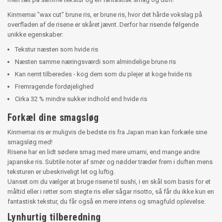
Kinmemai "wax cut" brune ris, er brune ris, hvor det hårde vokslag på
overfladen af de risene er skåret jævnt. Derfor har risende følgende
unikke egenskaber:
Tekstur næsten som hvide ris
Næsten samme næringsværdi som almindelige brune ris
Kan nemt tilberedes - kog dem som du plejer at koge hvide ris
Fremragende fordøjelighed
Cirka 32 % mindre sukker indhold end hvide ris
Forkæl dine smagsløg
Kinmemai ris er muligvis de bedste ris fra Japan man kan forkæle sine
smagsløg med!
Risene har en lidt sødere smag med mere umami, end mange andre
japanske ris. Subtile noter af smør og nødder træder frem i duften mens
teksturen er ubeskriveligt let og luftig.
Uanset om du vælger at bruge risene til sushi, i en skål som basis for et
måltid eller i retter som stegte ris eller sågar risotto, så får du ikke kun en
fantastisk tekstur, du får også en mere intens og smagfuld oplevelse.
Lynhurtig tilberedning