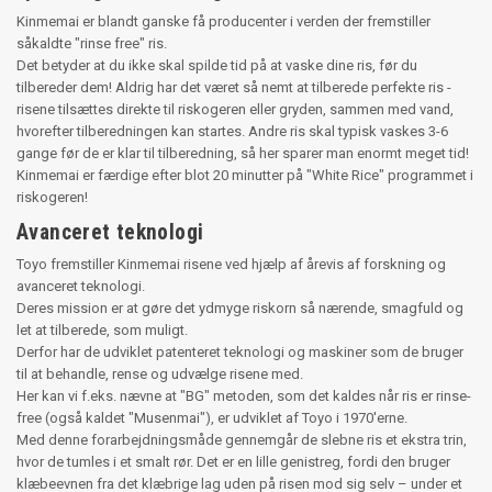
Kinmemai er blandt ganske få producenter i verden der fremstiller
såkaldte "rinse free" ris.
Det betyder at du ikke skal spilde tid på at vaske dine ris, før du
tilbereder dem! Aldrig har det været så nemt at tilberede perfekte ris -
risene tilsættes direkte til riskogeren eller gryden, sammen med vand,
hvorefter tilberedningen kan startes. Andre ris skal typisk vaskes 3-6
gange før de er klar til tilberedning, så her sparer man enormt meget tid!
Kinmemai er færdige efter blot 20 minutter på "White Rice" programmet i
riskogeren!
Avanceret teknologi
Toyo fremstiller Kinmemai risene ved hjælp af årevis af forskning og
avanceret teknologi.
Deres mission er at gøre det ydmyge riskorn så nærende, smagfuld og
let at tilberede, som muligt.
Derfor har de udviklet patenteret teknologi og maskiner som de bruger
til at behandle, rense og udvælge risene med.
Her kan vi f.eks. nævne at "BG" metoden, som det kaldes når ris er rinse-
free (også kaldet "Musenmai"), er udviklet af Toyo i 1970'erne.
Med denne forarbejdningsmåde gennemgår de slebne ris et ekstra trin,
hvor de tumles i et smalt rør. Det er en lille genistreg, fordi den bruger
klæbeevnen fra det klæbrige lag uden på risen mod sig selv – under et