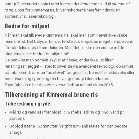
hurtigt 7-sekunders spin i røret klæber det resterende klid til siderne af
røret. Unikt for Kinmemai ris, bliver riskornene herefter individuelt
sorteret vha. laser-teknologi!
Bedre for miljøet
Når man skal tilberede Kinmemai ris, skal man som nævnt ikke vaske
risene først. Det betyder for det første at der spildes meget mindre vand
i forbindelse med tilberedningen. Men det er ikke den eneste måde
Kinmemai ris er bedre for miljøet på!
De partikler man normalt skyller af risene, ender ikke i et filter i
rensningsanlægget - i stedet bliver de via avanceret teknologi, opsamlet
på fabrikken, hvorefter "ris støvet" bruges til at fremstille risklidsolie eller
som tilsætning i gødning der bliver genbrugt i rismarkerne.
Toyo fabrikken har desuden været carbon neutral siden 2015.
Tilberedning af Kinmemai brune ris
Tilberedning i gryde:
Mål ris og vand af i forholdet 1:1½ (f.eks. 1dl ris og 1½dl vand pr.
portion).
Udblød risene i 60 minutter (valgfrit trin - anbefales for den bedste
smag).