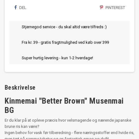
DEL
PINTEREST
Stjernegod service - du skal altid være tilfreds :)
Fra kr. 39 - gratis fragtmulighed ved køb over 399
Super hurtig levering - kun 1-2 hverdage!
Beskrivelse
Kinmemai "Better Brown" Musenmai
BG
Er du klar på at opleve præcis hvor velsmagende og nærende japanske
brune ris kan være?
Ingen behov for vask før tilberedning - flere næringsstoffer end hvide ris,
men tæt på samme tekstur og en fantastisk smag og duft!