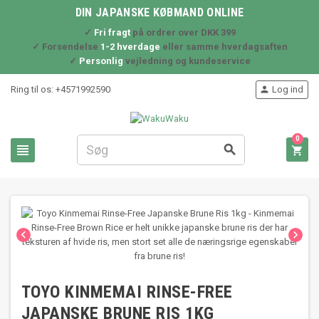
DIN JAPANSKE KØBMAND ONLINE
✓
Fri fragt
på ordrer over DKK 399
✓ Forsendelse
1-2 hverdage
eller samme hverdagsaften
✓
Personlig
vejledning og kundeservice
Ring til os:
+4571992590
Log ind

0





TOYO KINMEMAI RINSE-FREE
JAPANSKE BRUNE RIS 1KG