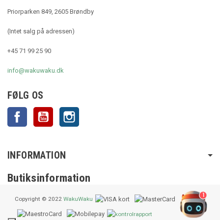
Priorparken 849, 2605 Brøndby
(Intet salg på adressen)
+45 71 99 25 90
info@wakuwaku.dk
FØLG OS
Facebook
YouTube
Instagram
INFORMATION
Butiksinformation
1
Copyright © 2022
WakuWaku