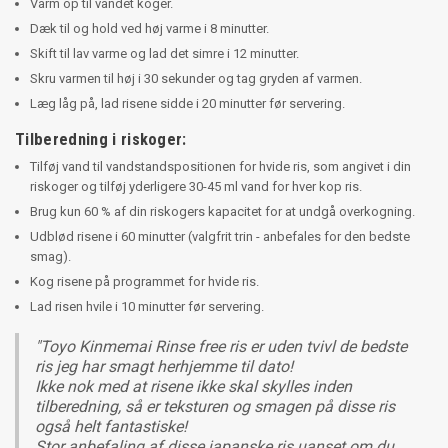
Varm op til vandet koger.
Dæk til og hold ved høj varme i 8 minutter.
Skift til lav varme og lad det simre i 12 minutter.
Skru varmen til høj i 30 sekunder og tag gryden af varmen.
Læg låg på, lad risene sidde i 20 minutter før servering.
Tilberedning i riskoger:
Tilføj vand til vandstandspositionen for hvide ris, som angivet i din
riskoger og tilføj yderligere 30-45 ml vand for hver kop ris.
Brug kun 60 % af din riskogers kapacitet for at undgå overkogning.
Udblød risene i 60 minutter (valgfrit trin - anbefales for den bedste
smag).
Kog risene på programmet for hvide ris.
Lad risen hvile i 10 minutter før servering.
"Toyo Kinmemai Rinse free ris er uden tvivl de bedste
ris jeg har smagt herhjemme til dato!
Ikke nok med at risene ikke skal skylles inden
tilberedning, så er teksturen og smagen på disse ris
også helt fantastiske!
Stor anbefaling af disse japanske ris uanset om du