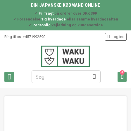
DIN JAPANSKE KØBMAND ONLINE
✓
Fri fragt
på ordrer over DKK 399
✓ Forsendelse
1-2 hverdage
eller samme hverdagsaften
✓
Personlig
vejledning og kundeservice

Ring til os:
+4571992590
Log ind
0


