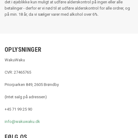
det i øjeblikke kun muligt at udføre alderskontrol på ingen eller alle
betalinger - derfor er vi nød til at udføre alderskontrol for alle ordrer, og
på min. 18 år, da vi sælger varer med alkohol over 6%.
OPLYSNINGER
WakuWaku
CVR: 27465765
Priorparken 849, 2605 Brøndby
(Intet salg på adressen)
+45 71 99 25 90
info@wakuwaku.dk
FØLG OS