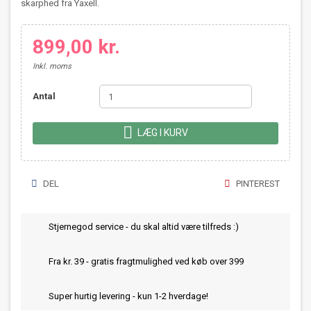
skarphed fra Yaxell.
899,00 kr.
Inkl. moms
Antal

LÆG I KURV
DEL
PINTEREST
Stjernegod service - du skal altid være tilfreds :)
Fra kr. 39 - gratis fragtmulighed ved køb over 399
Super hurtig levering - kun 1-2 hverdage!