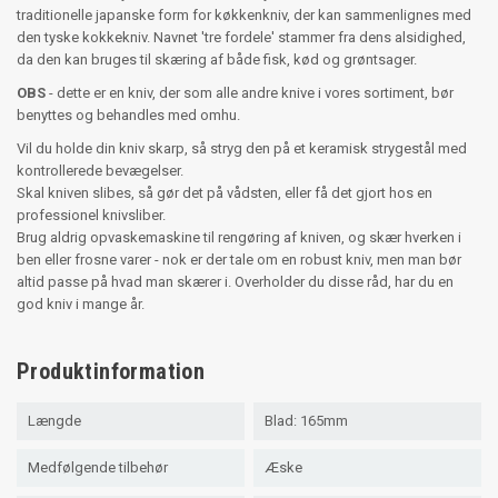
traditionelle japanske form for køkkenkniv, der kan sammenlignes med
den tyske kokkekniv. Navnet 'tre fordele' stammer fra dens alsidighed,
da den kan bruges til skæring af både fisk, kød og grøntsager.
OBS
- dette er en kniv, der som alle andre knive i vores sortiment, bør
benyttes og behandles med omhu.
Vil du holde din kniv skarp, så stryg den på et keramisk strygestål med
kontrollerede bevægelser.
Skal kniven slibes, så gør det på vådsten, eller få det gjort hos en
professionel knivsliber.
Brug aldrig opvaskemaskine til rengøring af kniven, og skær hverken i
ben eller frosne varer - nok er der tale om en robust kniv, men man bør
altid passe på hvad man skærer i. Overholder du disse råd, har du en
god kniv i mange år.
Produktinformation
Længde
Blad: 165mm
Medfølgende tilbehør
Æske