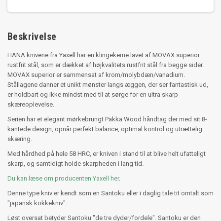
Beskrivelse
HANA knivene fra Yaxell har en klingekerne lavet af MOVAX superior
rustfrit stål, som er dækket af højkvalitets rustfrit stål fra begge sider.
MOVAX superior er sammensat af krom/molybdæn/vanadium.
Stållagene danner et unikt mønster langs æggen, der ser fantastisk ud,
er holdbart og ikke mindst med til at sørge for en ultra skarp
skæreoplevelse.
Serien har et elegant mørkebrungt Pakka Wood håndtag der med sit 8-
kantede design, opnår perfekt balance, optimal kontrol og utrættelig
skæring.
Med hårdhed på hele 58 HRC, er kniven i stand til at blive helt ufatteligt
skarp, og samtidigt holde skarpheden i lang tid.
Du kan læse om producenten Yaxell her
.
Denne type kniv er kendt som en Santoku eller i daglig tale tit omtalt som
"japansk kokkekniv".
Løst oversat betyder Santoku "de tre dyder/fordele". Santoku er den