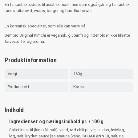
En fantastisk sideret til asiatisk mad, men som også gør sig fantastisk i
tacos, pitabrød, wraps, burger og buddha-bowls.
En koreansk specialitet, som alle kan være på.
Sempio Original Kimchi er vegansk, glutenfri og indeholder ikke tilsatte
farvestoffer og aroma.
Produktinformation
Vægt
160g
Produceret i
Korea
Indhold
Ingredienser og næringsindhold pr. / 100 g
Saltet kinakål (kinakål, salt), vand, rød chili pulver, sukker, hvidløg,
løg, salt, krydret sauce [sojasauce (vand,
SOJABØNNER
, salt, ris,