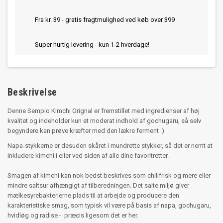
Fra kr. 39 - gratis fragtmulighed ved køb over 399
Super hurtig levering - kun 1-2 hverdage!
Beskrivelse
Denne Sempio Kimchi Orignal er fremstillet med ingredienser af høj
kvalitet og indeholder kun et moderat indhold af gochugaru, så selv
begyndere kan prøve kræfter med den lækre ferment :)
Napa-stykkerne er desuden skåret i mundrette stykker, så det er nemt at
inkludere kimchi i eller ved siden af alle dine favoritretter.
Smagen af kimchi kan nok bedst beskrives som chilifrisk og mere eller
mindre saltsur afhængigt af tilberedningen. Det salte miljø giver
mælkesyrebakterierne plads til at arbejde og producere den
karakteristiske smag, som typisk vil være på basis af napa, gochugaru,
hvidløg og radise - præcis ligesom det er her.