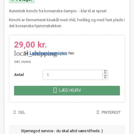
Autentisk kimchi fra koreanske Sempio - klar til at spise!
Kimchi er fermenteret kinakål med chili, hvidløg og med fast plads i
det koreanske hjemmekøkken.
29,00 kr.
local_shipping
Se
Leveringsoversigten
her.
Inkl. moms
Antal

LÆG I KURV
DEL
PINTEREST
Stjernegod service - du skal altid være tilfreds :)