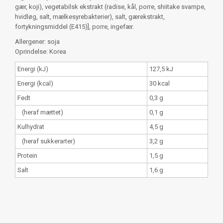
gær, koji), vegetabilsk ekstrakt (radise, kål, porre, shiitake svampe,
hvidløg, salt, mælkesyrebakterier), salt, gærekstrakt,
fortykningsmiddel (E415)], porre, ingefær.
Allergener: soja
Oprindelse: Korea
Energi (kJ)
127,5 kJ
Energi (kcal)
30 kcal
Fedt
0,3 g
(heraf mættet)
0,1 g
Kulhydrat
4,5 g
(heraf sukkerarter)
3,2 g
Protein
1,5 g
Salt
1,6 g