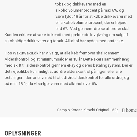
tobak og drikkevarer med en
alkoholvolumenprocent på max 6%, og
være fyldt 18 år for at købe drikkevarer med
en alkoholvolumenprocent, der er højere
end 6%. Ved gennemførelse af ordrer skal
Kunden erklære at være bekendt med gældende lovgivning om salg af
alkoholdige drikkevarer og tobak. Alkohol bør nydes med omtanke.
Hos WakuWaku.dk har vi valgt, at alle køb fremover skal igennem
Alderskontrol, og at minimumsalder er 18 år. Dette sker i sammenhæng
med skift til alderskontrol igennem ePay og deres betalingsystem. Der er
det i øjeblikke kun muligt at udføre alderskontrol på ingen eller alle
betalinger - derfor er vi nød til at udføre alderskontrol for alle ordrer, og
på min. 18 år, da vi sælger varer med alkohol over 6%.
home

Sempio Korean Kimchi Original 160g
OPLYSNINGER