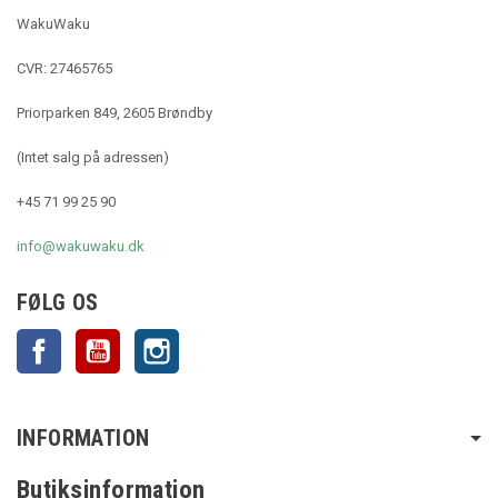
WakuWaku
CVR: 27465765
Priorparken 849, 2605 Brøndby
(Intet salg på adressen)
+45 71 99 25 90
info@wakuwaku.dk
FØLG OS
Facebook
YouTube
Instagram
INFORMATION
Butiksinformation