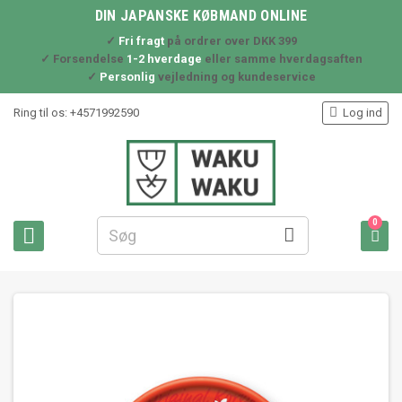
DIN JAPANSKE KØBMAND ONLINE
✓
Fri fragt
på ordrer over DKK 399
✓ Forsendelse
1-2 hverdage
eller samme hverdagsaften
✓
Personlig
vejledning og kundeservice

Ring til os:
+4571992590
Log ind
0


