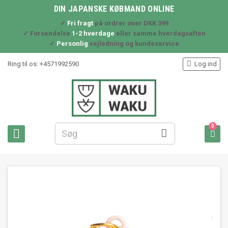
DIN JAPANSKE KØBMAND ONLINE
✓
Fri fragt
på ordrer over DKK 399
✓ Forsendelse
1-2 hverdage
eller samme hverdagsaften
✓
Personlig
vejledning og kundeservice

Ring til os:
+4571992590
Log ind
0


