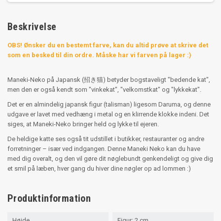
Beskrivelse
OBS! Ønsker du en bestemt farve, kan du altid prøve at skrive det
som en besked til din ordre. Måske har vi farven på lager :)
Maneki-Neko på Japansk (招き猫) betyder bogstaveligt "bedende kat",
men den er også kendt som "vinkekat", "velkomstkat" og "lykkekat".
Det er en almindelig japansk figur (talisman) ligesom Daruma, og denne
udgave er lavet med vedhæng i metal og en klirrende klokke indeni. Det
siges, at Maneki-Neko bringer held og lykke til ejeren.
De heldige katte ses også tit udstillet i butikker, restauranter og andre
forretninger – især ved indgangen. Denne Maneki Neko kan du have
med dig overalt, og den vil gøre dit nøglebundt genkendeligt og give dig
et smil på læben, hver gang du hiver dine nøgler op ad lommen :)
Produktinformation
Højde
Figur: 2 cm