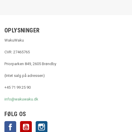
OPLYSNINGER
WakuWaku
CVR: 27465765
Priorparken 849, 2605 Brøndby
(Intet salg på adressen)
+45 71 99 25 90
info@wakuwaku.dk
FØLG OS
Facebook
YouTube
Instagram