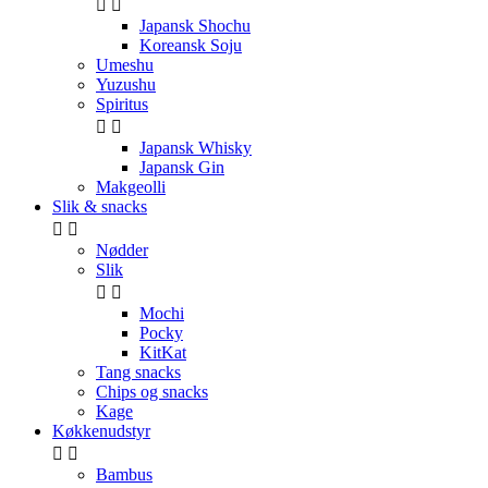


Japansk Shochu
Koreansk Soju
Umeshu
Yuzushu
Spiritus


Japansk Whisky
Japansk Gin
Makgeolli
Slik & snacks


Nødder
Slik


Mochi
Pocky
KitKat
Tang snacks
Chips og snacks
Kage
Køkkenudstyr


Bambus