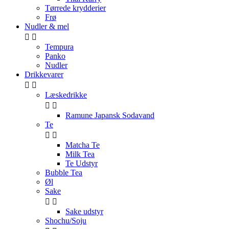
Tørrede krydderier
Frø
Nudler & mel


Tempura
Panko
Nudler
Drikkevarer


Læskedrikke


Ramune Japansk Sodavand
Te


Matcha Te
Milk Tea
Te Udstyr
Bubble Tea
Øl
Sake


Sake udstyr
Shochu/Soju