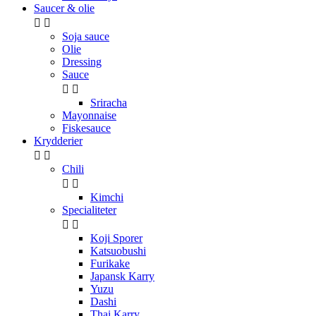
Saucer & olie


Soja sauce
Olie
Dressing
Sauce


Sriracha
Mayonnaise
Fiskesauce
Krydderier


Chili


Kimchi
Specialiteter


Koji Sporer
Katsuobushi
Furikake
Japansk Karry
Yuzu
Dashi
Thai Karry