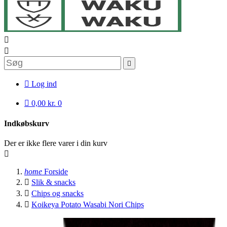




Log ind

0,00 kr.
0
Indkøbskurv
Der er ikke flere varer i din kurv

home
Forside

Slik & snacks

Chips og snacks

Koikeya Potato Wasabi Nori Chips