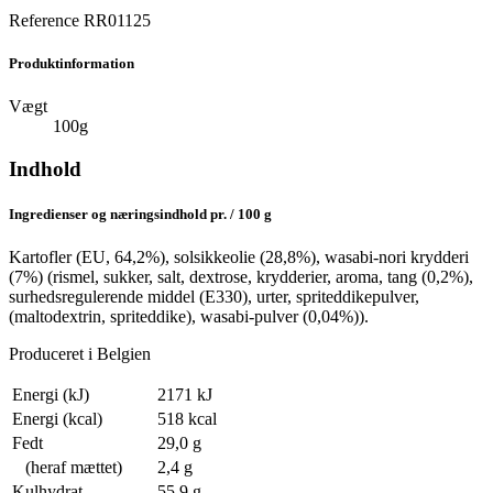
Reference
RR01125
Produktinformation
Vægt
100g
Indhold
Ingredienser og næringsindhold pr. / 100 g
Kartofler (EU, 64,2%), solsikkeolie (28,8%), wasabi-nori krydderi
(7%) (rismel, sukker, salt, dextrose, krydderier, aroma, tang (0,2%),
surhedsregulerende middel (E330), urter, spriteddikepulver,
(maltodextrin, spriteddike), wasabi-pulver (0,04%)).
Produceret i Belgien
Energi (kJ)
2171 kJ
Energi (kcal)
518 kcal
Fedt
29,0 g
(heraf mættet)
2,4 g
Kulhydrat
55,9 g