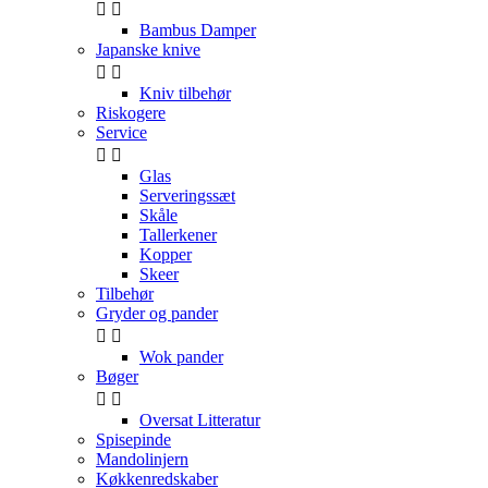


Bambus Damper
Japanske knive


Kniv tilbehør
Riskogere
Service


Glas
Serveringssæt
Skåle
Tallerkener
Kopper
Skeer
Tilbehør
Gryder og pander


Wok pander
Bøger


Oversat Litteratur
Spisepinde
Mandolinjern
Køkkenredskaber