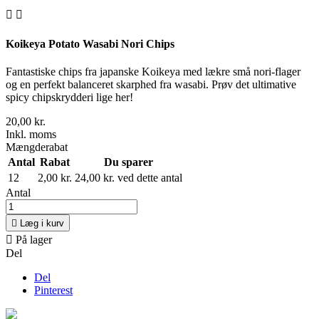


Koikeya Potato Wasabi Nori Chips
Fantastiske chips fra japanske Koikeya med lækre små nori-flager
og en perfekt balanceret skarphed fra wasabi. Prøv det ultimative
spicy chipskrydderi lige her!
20,00 kr.
Inkl. moms
Mængderabat
Antal
Rabat
Du sparer
12
2,00 kr.
24,00 kr. ved dette antal
Antal

Læg i kurv

På lager
Del
Del
Pinterest