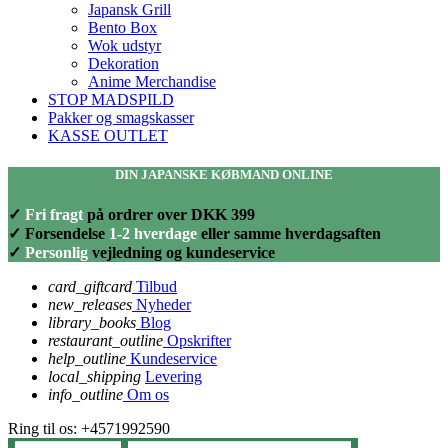
Japansk Grill
Bento Box
Wok udstyr
Dekoration
Anime Merchandise
STOP MADSPILD
Pakker og smagskasser
KASSE OUTLET
DIN JAPANSKE KØBMAND ONLINE
✓
Fri fragt
på ordrer over DKK 399
✓ Forsendelse
1-2 hverdage
eller samme hverdagsaften
✓
Personlig
vejledning og kundeservice
card_giftcard
Tilbud
new_releases
Nyheder
library_books
Blog
restaurant_outline
Opskrifter
help_outline
Kundeservice
local_shipping
Levering
info_outline
Om os
Ring til os:
+4571992590