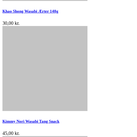
Khao Shong Wasabi Ærter 140g
30,00 kr.
Kimmy Nori Wasabi Tang Snack
45,00 kr.