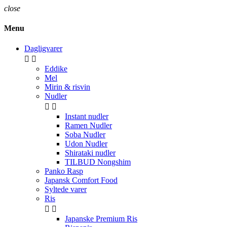
close
Menu
Dagligvarer


Eddike
Mel
Mirin & risvin
Nudler


Instant nudler
Ramen Nudler
Soba Nudler
Udon Nudler
Shirataki nudler
TILBUD Nongshim
Panko Rasp
Japansk Comfort Food
Syltede varer
Ris


Japanske Premium Ris