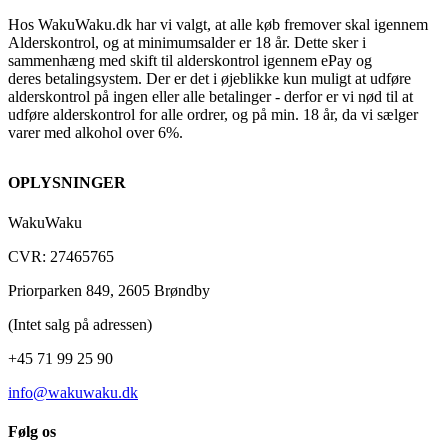
Hos WakuWaku.dk har vi valgt, at alle køb fremover skal igennem
Alderskontrol, og at minimumsalder er 18 år. Dette sker i
sammenhæng med skift til alderskontrol igennem ePay og
deres betalingsystem. Der er det i øjeblikke kun muligt at udføre
alderskontrol på ingen eller alle betalinger - derfor er vi nød til at
udføre alderskontrol for alle ordrer, og på min. 18 år, da vi sælger
varer med alkohol over 6%.
OPLYSNINGER
WakuWaku
CVR: 27465765
Priorparken 849, 2605 Brøndby
(Intet salg på adressen)
+45 71 99 25 90
info@wakuwaku.dk
Følg os