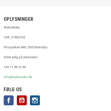
OPLYSNINGER
WakuWaku
CVR: 27465765
Priorparken 849, 2605 Brøndby
(Intet salg på adressen)
+45 71 99 25 90
info@wakuwaku.dk
FØLG OS
Facebook
YouTube
Instagram