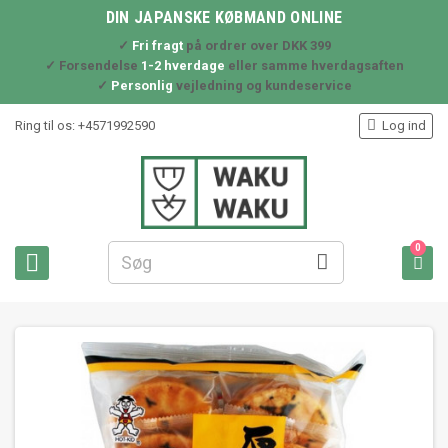
DIN JAPANSKE KØBMAND ONLINE
✓
Fri fragt
på ordrer over DKK 399
✓ Forsendelse
1-2 hverdage
eller samme hverdagsaften
✓
Personlig
vejledning og kundeservice

Ring til os:
+4571992590
Log ind
0


