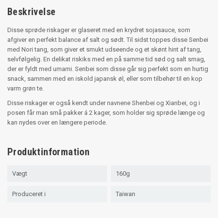
Beskrivelse
Disse sprøde riskager er glaseret med en krydret sojasauce, som
afgiver en perfekt balance af salt og sødt. Til sidst toppes disse Senbei
med Nori tang, som giver et smukt udseende og et skønt hint af tang,
selvfølgelig. En delikat riskiks med en på samme tid sød og salt smag,
der er fyldt med umami. Senbei som disse går sig perfekt som en hurtig
snack, sammen med en iskold japansk øl, eller som tilbehør til en kop
varm grøn te.
Disse riskager er også kendt under navnene Shenbei og Xianbei, og i
posen får man små pakker á 2 kager, som holder sig sprøde længe og
kan nydes over en længere periode.
Produktinformation
Vægt
160g
Produceret i
Taiwan