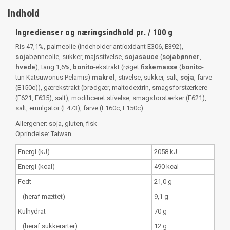
Indhold
Ingredienser og næringsindhold pr. / 100 g
Ris 47,1%, palmeolie (indeholder antioxidant E306, E392),
soja
bønneolie, sukker, majsstivelse,
sojasauce
(
sojabønner
,
hvede
), tang 1,6%,
bonito
-ekstrakt (røget
fiskemasse
(
bonito
-
tun Katsuwonus Pelamis)
makrel
, stivelse, sukker, salt,
soja
, farve
(E150c)), gærekstrakt (brødgær, maltodextrin, smagsforstærkere
(E621, E635), salt), modificeret stivelse, smagsforstærker (E621),
salt, emulgator (E473), farve (E160c, E150c).
Allergener: soja, gluten, fisk
Oprindelse: Taiwan
Energi (kJ)
2058 kJ
Energi (kcal)
490 kcal
Fedt
21,0 g
(heraf mættet)
9,1 g
Kulhydrat
70 g
(heraf sukkerarter)
12 g