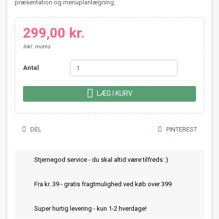
præsentation og menuplanlægning.
299,00 kr.
Inkl. moms
Antal

LÆG I KURV
DEL
PINTEREST
Stjernegod service - du skal altid være tilfreds :)
Fra kr. 39 - gratis fragtmulighed ved køb over 399
Super hurtig levering - kun 1-2 hverdage!