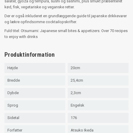
salater, gyoza og tempura, sushi og sashimi, plus smukt præsenteret
kød, fisk, vegetariske og veganske retter.
Der er også inkluderet en grundlæggende guide til japanske drikkevarer
og lækre opfindsomme cocktailopskrifter.
Fuld titel: Otsumami: Japanese small bites & appetizers: Over 70 recipes
to enjoy with drinks
Produktinformation
Højde
20cm
Bredde
25,4cm
Dybde
2,3cm
Sprog
Engelsk
Sidetal
176
Forfatter
Atsuko Ikeda