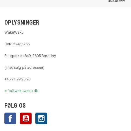
home
Forside
OPLYSNINGER
WakuWaku
CVR: 27465765
Priorparken 849, 2605 Brøndby
(Intet salg på adressen)
+45 71 99 25 90
info@wakuwaku.dk
FØLG OS
Facebook
YouTube
Instagram