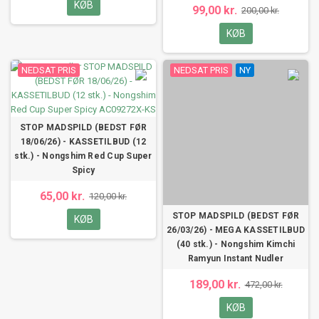
KØB
99,00 kr.
200,00 kr.
KØB
NEDSAT PRIS
NEDSAT PRIS
NY
STOP MADSPILD (BEDST FØR
18/06/26) - KASSETILBUD (12
stk.) - Nongshim Red Cup Super
Spicy
65,00 kr.
120,00 kr.
STOP MADSPILD (BEDST FØR
KØB
26/03/26) - MEGA KASSETILBUD
(40 stk.) - Nongshim Kimchi
Ramyun Instant Nudler
189,00 kr.
472,00 kr.
KØB