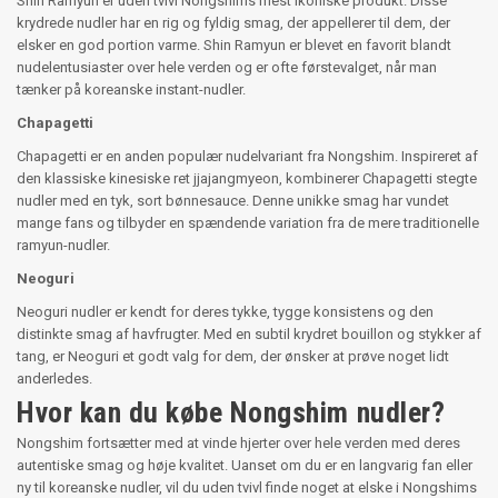
Shin Ramyun er uden tvivl Nongshims mest ikoniske produkt. Disse
krydrede nudler har en rig og fyldig smag, der appellerer til dem, der
elsker en god portion varme. Shin Ramyun er blevet en favorit blandt
nudelentusiaster over hele verden og er ofte førstevalget, når man
tænker på koreanske instant-nudler.
Chapagetti
Chapagetti er en anden populær nudelvariant fra Nongshim. Inspireret af
den klassiske kinesiske ret jjajangmyeon, kombinerer Chapagetti stegte
nudler med en tyk, sort bønnesauce. Denne unikke smag har vundet
mange fans og tilbyder en spændende variation fra de mere traditionelle
ramyun-nudler.
Neoguri
Neoguri nudler er kendt for deres tykke, tygge konsistens og den
distinkte smag af havfrugter. Med en subtil krydret bouillon og stykker af
tang, er Neoguri et godt valg for dem, der ønsker at prøve noget lidt
anderledes.
Hvor kan du købe Nongshim nudler?
Nongshim fortsætter med at vinde hjerter over hele verden med deres
autentiske smag og høje kvalitet. Uanset om du er en langvarig fan eller
ny til koreanske nudler, vil du uden tvivl finde noget at elske i Nongshims