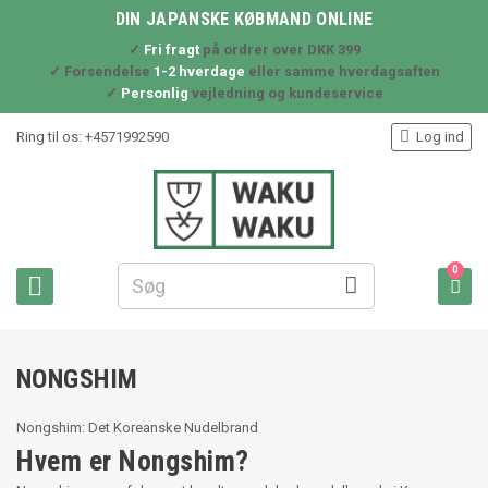
DIN JAPANSKE KØBMAND ONLINE
✓
Fri fragt
på ordrer over DKK 399
✓ Forsendelse
1-2 hverdage
eller samme hverdagsaften
✓
Personlig
vejledning og kundeservice

Ring til os:
+4571992590
Log ind
0



NONGSHIM
Nongshim: Det Koreanske Nudelbrand
Hvem er Nongshim?