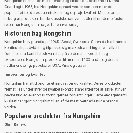
Nongshim er en af de mest kendte og elskede nudelbrands i Korea.
Grundlagt i 1965, har Nongshim opnået verdensomspændende
popularitet for deres autentiske smag og høje kvalitet. Med et bredt
udvalg af produkter, fra de klassiske ramyun-nudler til moderne fusion-
retter, har Nongshim noget for enhver smag.
Historien bag Nongshim
Nongshim blev grundlagt i 1965 i Seoul, Sydkorea. Siden da har brandet
kontinuerligt udvidet og tilpasset sig markedsændringerne, hvilket har
ført til en markant tilstedeværelse på verdensmarkedet. I dag
eksporteres Nongshim-produkter til mere end 100 lande, og deres
nudler er særligt populære i USA, Kina og Japan.
Innovation og kvalitet
Nongshim har altid prioriteret innovation og kvalitet. Deres produkter
fremstilles under strenge kvalitetskontrolstandarder for at sikre, at hver
pakke nudler lever op til forbrugernes forventninger. Dette engagement i
kvalitet har gjort Nongshim til en af de mest betroede nudelbrands i
verden.
Populære produkter fra Nongshim
Shin Ramyun