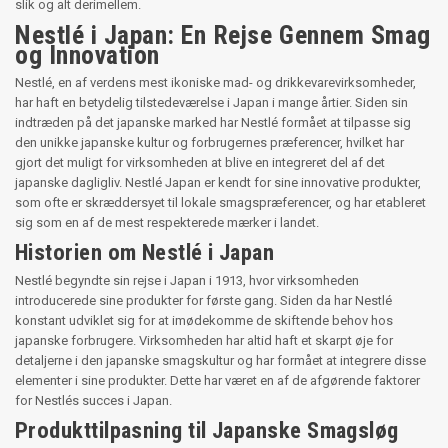
slik og alt derimellem.
Nestlé i Japan: En Rejse Gennem Smag
og Innovation
Nestlé, en af verdens mest ikoniske mad- og drikkevarevirksomheder,
har haft en betydelig tilstedeværelse i Japan i mange årtier. Siden sin
indtræden på det japanske marked har Nestlé formået at tilpasse sig
den unikke japanske kultur og forbrugernes præferencer, hvilket har
gjort det muligt for virksomheden at blive en integreret del af det
japanske dagligliv. Nestlé Japan er kendt for sine innovative produkter,
som ofte er skræddersyet til lokale smagspræferencer, og har etableret
sig som en af de mest respekterede mærker i landet.
Historien om Nestlé i Japan
Nestlé begyndte sin rejse i Japan i 1913, hvor virksomheden
introducerede sine produkter for første gang. Siden da har Nestlé
konstant udviklet sig for at imødekomme de skiftende behov hos
japanske forbrugere. Virksomheden har altid haft et skarpt øje for
detaljerne i den japanske smagskultur og har formået at integrere disse
elementer i sine produkter. Dette har været en af de afgørende faktorer
for Nestlés succes i Japan.
Produkttilpasning til Japanske Smagsløg