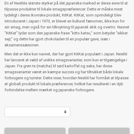
En af Nestlés største styrker på det japanske marked er deres evne til at
tilpasse produkter til lokale smagspræferencer. Dette er måske mest
tydeligt i deres ikoniske produkt, KitKat. KitKat, som oprindeligt blev
introduceret i Japan i 1973, er blevet en kulturel fænomen, ikke kun for
sin smag, men også for sin tilknytning til japansk skik og overtro. Navnet
"KitKat" lyder som den japanske frase "kitto katsu," som betyder "sikker
sejr," og dette har gjort chokoladen til en populær gave, især i
eksamenssæsonen.
Men det er ikke kun navnet, der har gjort KitKat populært i Japan. Nestlé
har lanceret et væld af unikke smagsvarianter, som kun er tilgængelige i
Japan. Fra grøn te (matcha) til sød kartoffel og sake, har disse
smagsvarianter været en kæmpe succes og har tiltrukket både lokale
forbrugere og turister. Dette viser, hvordan Nestlé har formået at tilpasse
et globalt produkt til lokale præferencer, hvilket har resulteret i en dyb
forbindelse mellem mærket og japanske forbrugere.