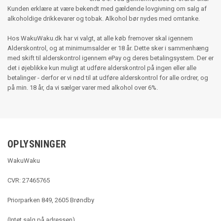
Kunden erklære at være bekendt med gældende lovgivning om salg af
alkoholdige drikkevarer og tobak. Alkohol bør nydes med omtanke.
Hos WakuWaku.dk har vi valgt, at alle køb fremover skal igennem
Alderskontrol, og at minimumsalder er 18 år. Dette sker i sammenhæng
med skift til alderskontrol igennem ePay og deres betalingsystem. Der er
det i øjeblikke kun muligt at udføre alderskontrol på ingen eller alle
betalinger - derfor er vi nød til at udføre alderskontrol for alle ordrer, og
på min. 18 år, da vi sælger varer med alkohol over 6%.
OPLYSNINGER
WakuWaku
CVR: 27465765
Priorparken 849, 2605 Brøndby
(Intet salg på adressen)