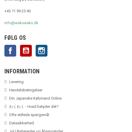
+45 71 99 25 90
info@wakuwaku.dk
FØLG OS
Facebook
YouTube
Instagram
INFORMATION
Levering
Handelsbetingelser
Din Japanske Købmand Online
わくわく - Hvad betyder det?
Ofte stillede spørgsmål
Datasikkerhed
Jul | Bytteregler og åbningstider