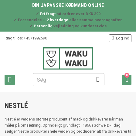
DIN JAPANSKE KØBMAND ONLINE
✓
Fri fragt
på ordrer over DKK 399
✓ Forsendelse
1-2 hverdage
eller samme hverdagsaften
✓
Personlig
vejledning og kundeservice

Ring til os:
+4571992590
Log ind
0



NESTLÉ
Nestlé er verdens største producent af mad- og drikkevarer når man
måler på omsætning. Oprindeligt grundlagt i 1866 i Schweiz - i dag
sælger Nestlé produkter i hele verden og producerer alt fra drikkevarer til