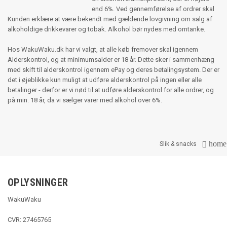
end 6%. Ved gennemførelse af ordrer skal
Kunden erklære at være bekendt med gældende lovgivning om salg af
alkoholdige drikkevarer og tobak. Alkohol bør nydes med omtanke.
Hos WakuWaku.dk har vi valgt, at alle køb fremover skal igennem
Alderskontrol, og at minimumsalder er 18 år. Dette sker i sammenhæng
med skift til alderskontrol igennem ePay og deres betalingsystem. Der er
det i øjeblikke kun muligt at udføre alderskontrol på ingen eller alle
betalinger - derfor er vi nød til at udføre alderskontrol for alle ordrer, og
på min. 18 år, da vi sælger varer med alkohol over 6%.
home

Slik & snacks
OPLYSNINGER
WakuWaku
CVR: 27465765