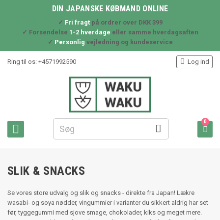
DIN JAPANSKE KØBMAND ONLINE
✓
Fri fragt
på ordrer over DKK 399
✓ Forsendelse
1-2 hverdage
eller samme hverdagsaften
✓
Personlig
vejledning og kundeservice

Ring til os:
+4571992590
Log ind
0



SLIK & SNACKS
Se vores store udvalg og slik og snacks - direkte fra Japan! Lækre
wasabi- og soya nødder, vingummier i varianter du sikkert aldrig har set
før, tyggegummi med sjove smage, chokolader, kiks og meget mere.