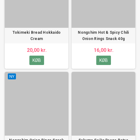
Tokimeki Bread Hokkaido
Nongshim Hot & Spicy Chili
Cream
Onion Rings Snack 40g
20,00 kr.
16,00 kr.
KØB
KØB
NY