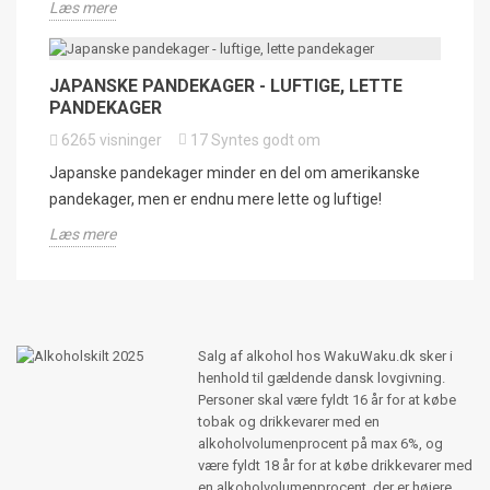
Læs mere
JAPANSKE PANDEKAGER - LUFTIGE, LETTE
PANDEKAGER
6265
visninger
17
Syntes godt om
Japanske pandekager minder en del om amerikanske
pandekager, men er endnu mere lette og luftige!
Læs mere
Salg af alkohol hos WakuWaku.dk sker i
henhold til gældende dansk lovgivning.
Personer skal være fyldt 16 år for at købe
tobak og drikkevarer med en
alkoholvolumenprocent på max 6%, og
være fyldt 18 år for at købe drikkevarer med
en alkoholvolumenprocent, der er højere