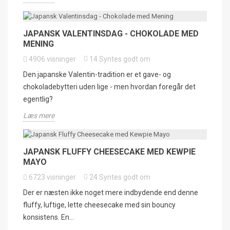
JAPANSK VALENTINSDAG - CHOKOLADE MED
MENING
4906
visninger
14
Syntes godt om
Den japanske Valentin-tradition er et gave- og
chokoladebytteri uden lige - men hvordan foregår det
egentlig?
Læs mere
JAPANSK FLUFFY CHEESECAKE MED KEWPIE
MAYO
6723
visninger
24
Syntes godt om
Der er næsten ikke noget mere indbydende end denne
fluffy, luftige, lette cheesecake med sin bouncy
konsistens. En...