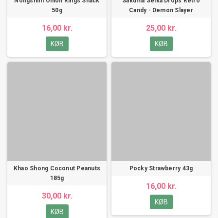
Nongshim Onion Rings Snack
Sakuma Seika Drops Retro
50g
Candy - Demon Slayer
16,00 kr.
25,00 kr.
KØB
KØB
Khao Shong Coconut Peanuts
Pocky Strawberry 43g
185g
16,00 kr.
30,00 kr.
KØB
KØB