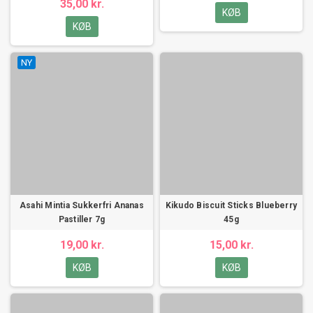
35,00 kr.
KØB
KØB
NY
Asahi Mintia Sukkerfri Ananas
Kikudo Biscuit Sticks Blueberry
Pastiller 7g
45g
19,00 kr.
15,00 kr.
KØB
KØB