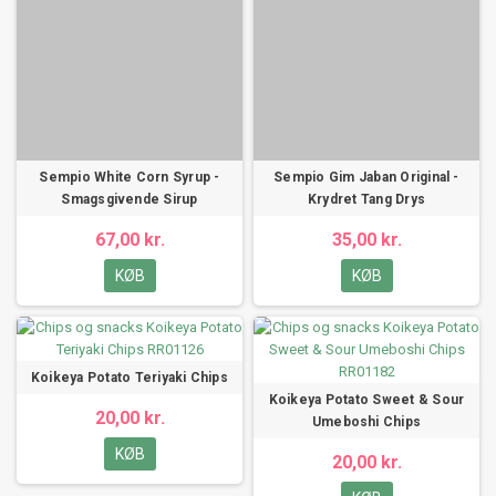
Sempio White Corn Syrup -
Sempio Gim Jaban Original -
Smagsgivende Sirup
Krydret Tang Drys
67,00 kr.
35,00 kr.
KØB
KØB
Koikeya Potato Teriyaki Chips
Koikeya Potato Sweet & Sour
20,00 kr.
Umeboshi Chips
KØB
20,00 kr.