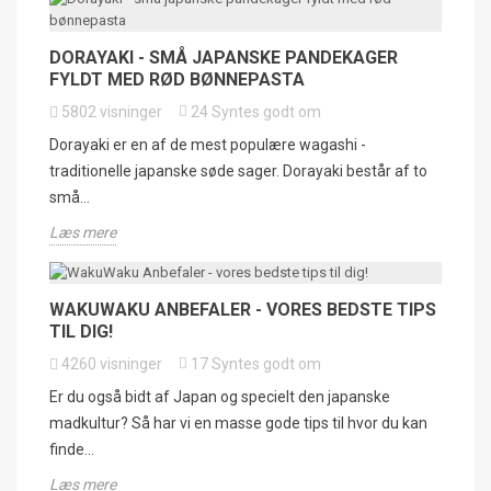
DORAYAKI - SMÅ JAPANSKE PANDEKAGER
FYLDT MED RØD BØNNEPASTA
5802
visninger
24
Syntes godt om
Dorayaki er en af de mest populære wagashi -
traditionelle japanske søde sager. Dorayaki består af to
små...
Læs mere
WAKUWAKU ANBEFALER - VORES BEDSTE TIPS
TIL DIG!
4260
visninger
17
Syntes godt om
Er du også bidt af Japan og specielt den japanske
madkultur? Så har vi en masse gode tips til hvor du kan
finde...
Læs mere