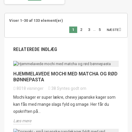
Viser 1-30 af 133 element(er)
…
1
2
3
5

NÆSTE
RELATEREDE INDLÆG
HJEMMELAVEDE MOCHI MED MATCHA OG RØD
BØNNEPASTA
8018
visninger
38
Syntes godt om
Mochi kager er super lækre, chewy japanske kager som
kan fås med mange slags fyld og smage. Her får du
opskriften på...
Læs mere