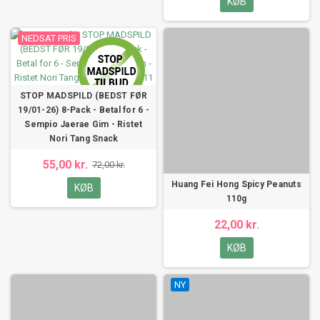
KØB
NEDSAT PRIS
STOP MADSPILD (BEDST FØR
19/01-26) 8-Pack - Betal for 6 -
Sempio Jaerae Gim - Ristet
Nori Tang Snack
55,00 kr.
72,00 kr.
Huang Fei Hong Spicy Peanuts
KØB
110g
22,00 kr.
KØB
NY