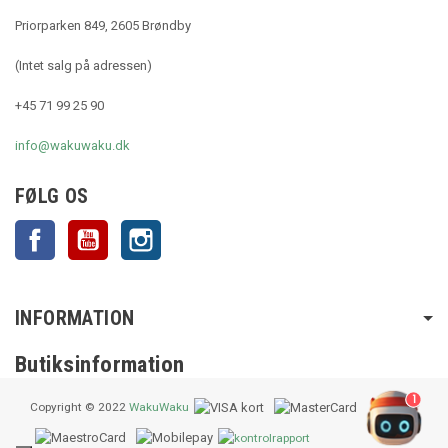
Priorparken 849, 2605 Brøndby
(Intet salg på adressen)
+45 71 99 25 90
info@wakuwaku.dk
FØLG OS
Facebook
YouTube
Instagram
INFORMATION
Butiksinformation
1
Copyright © 2022
WakuWaku