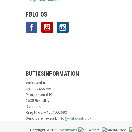
FØLG OS
Facebook
YouTube
Instagram
BUTIKSINFORMATION
WakuWaku
CVR: 27465765
Priorparken 849
2605 Brøndby
Danmark
Ring til os:
+4571992590
Send os en e-mail:
info@wakuwaku.dk
Copyright © 2022
WakuWaku