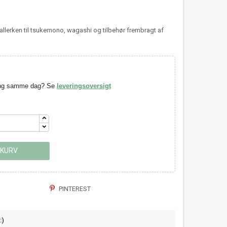
tallerken til tsukemono, wagashi og tilbehør frembragt af
ring samme dag? Se
leveringsoversigt
 KURV
PINTEREST
:)