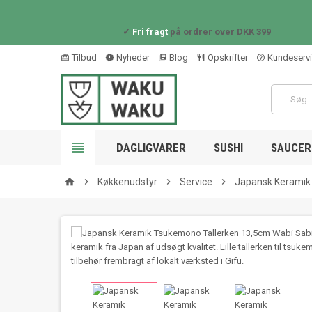
✓
Fri fragt
på ordrer over DKK 399
Tilbud
Nyheder
Blog
Opskrifter
Kundeserv
card_giftcard
new_releases
library_books
restaurant_outline
help_outline

DAGLIGVARER
SUSHI
SAUCER 

Køkkenudstyr

Service

Japansk Keramik
home