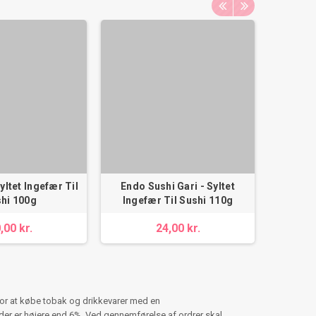
yltet Ingefær Til
Endo Sushi Gari - Syltet
Japansk
hi 100g
Ingefær Til Sushi 110g
Sk
,00 kr.
24,00 kr.
for at købe tobak og drikkevarer med en
er er højere end 6%. Ved gennemførelse af ordrer skal