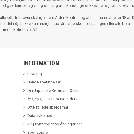
med gældende lovgivning om salg af alkoholdige drikkevarer og tobak. Alko
alle køb fremover skal igennem Alderskontrol, og at minimumsalder er 18 år. 
r det i øjeblikke kun muligt at udføre alderskontrol på ingen eller alle betalinger
er med alkohol over 6%.
INFORMATION
Levering
Handelsbetingelser
Din Japanske Købmand Online
わくわく - Hvad betyder det?
Ofte stillede spørgsmål
Datasikkerhed
Jul | Bytteregler og åbningstider
Sponsorater