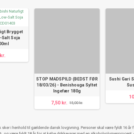
ligt Brygget
Salt Soja
00ml
kr.
STOP MADSPILD (BEDST FØR
Sushi Gari S
18/03/26) - Benishouga Syltet
Sus
Ingefær 180g
10
7,50 kr.
15,00 kr.
ker i henhold til gældende dansk lovgivning. Personer skal være fyldt 16 år 
 og være fyldt 18 år for at købe drikkevarer med en alkoholvolumenprocent, d