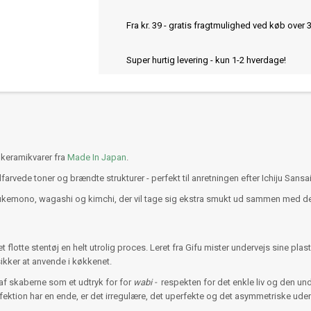
Fra kr. 39 - gratis fragtmulighed ved køb over 
Super hurtig levering - kun 1-2 hverdage!
 keramikvarer fra
Made In Japan
.
dfarvede toner og brændte strukturer - perfekt til anretningen efter Ichiju Sansa
m tsukemono, wagashi og kimchi, der vil tage sig ekstra smukt ud sammen med 
flotte stentøj en helt utrolig proces. Leret fra Gifu mister undervejs sine pl
ikker at anvende i køkkenet.
f skaberne som et udtryk for for
wabi -
respekten for det enkle liv og den u
fektion har en ende, er det irregulære, det uperfekte og det asymmetriske u