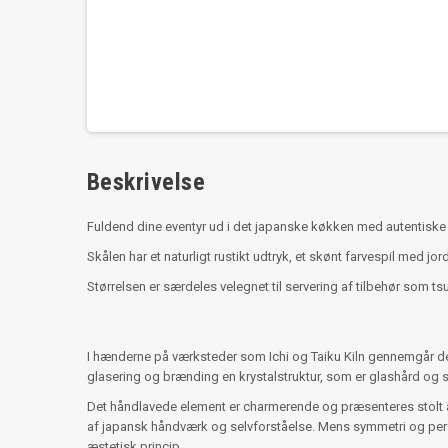
Beskrivelse
Fuldend dine eventyr ud i det japanske køkken med autentiske
Skålen har et naturligt rustikt udtryk, et skønt farvespil med jor
Størrelsen er særdeles velegnet til servering af tilbehør so
I hænderne på værksteder som Ichi og Taiku Kiln gennemgår det 
glasering og brænding en krystalstruktur, som er glashård og s
Det håndlavede element er charmerende og præsenteres stolt a
af japansk håndværk og selvforståelse. Mens symmetri og per
æstetisk princip.