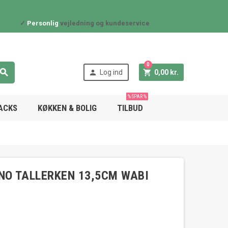
✓
Personlig
vejledning og kundeservice
0



Log ind
0,00 kr.
% SPAR %
NACKS
KØKKEN & BOLIG
TILBUD
O TALLERKEN 13,5CM WABI