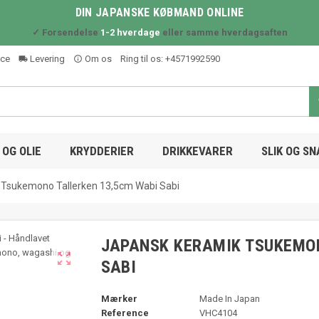
DIN JAPANSKE KØBMAND ONLINE
✓ Forsendelse
1-2 hverdage
eller samme hverdagsaften
ice
Levering
Om os
Ring til os:
+4571992590
local_shipping
info_outline
OG OLIE
KRYDDERIER
DRIKKEVARER
SLIK OG S
 Tsukemono Tallerken 13,5cm Wabi Sabi
JAPANSK KERAMIK TSUKEMON

SABI
Mærker
Made In Japan
Reference
VHC4104