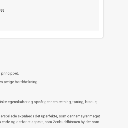
399
i princippet.
den øvrige borddækning.
astiske egenskaber og opnår gennem æltning, tørring, bisque,
nderspillede skønhed i det uperfekte, som gennemsyrer meget
den ende og derfor et aspekt, som Zenbuddhismen hylder som