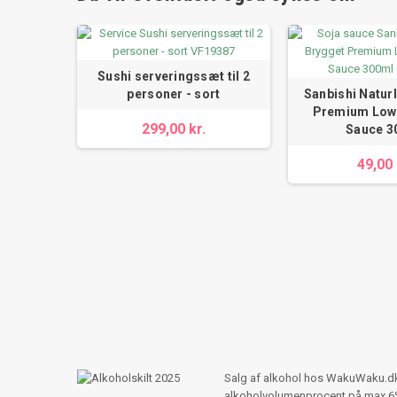
men Skål
Sushi serveringssæt til 2
bi
personer - sort
Sanbishi Natur
Premium Low-
299,00 kr.
Sauce 3
49,00 
Salg af alkohol hos WakuWaku.dk s
alkoholvolumenprocent på max 6%,