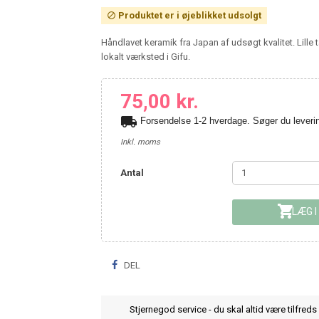
Produktet er i øjeblikket udsolgt

Håndlavet keramik fra Japan af udsøgt kvalitet. Lille 
lokalt værksted i Gifu.
75,00 kr.
local_shipping
Forsendelse 1-2 hverdage. Søger du leve
Inkl. moms
Antal

LÆG I
DEL
Stjernegod service - du skal altid være tilfreds 