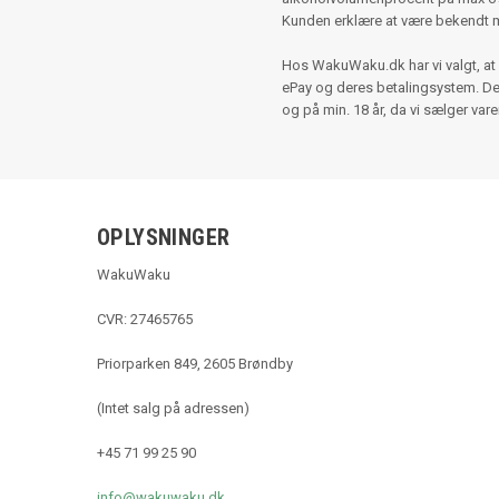
Kunden erklære at være bekendt 
Hos WakuWaku.dk har vi valgt, at 
ePay og deres betalingsystem. Der e
og på min. 18 år, da vi sælger var
OPLYSNINGER
WakuWaku
CVR: 27465765
Priorparken 849, 2605 Brøndby
(Intet salg på adressen)
+45 71 99 25 90
info@wakuwaku.dk