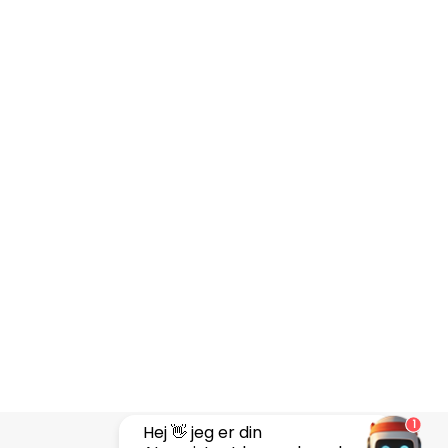
1
Hej 👋 jeg er din